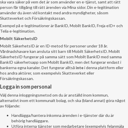
ska vara säker på vem det är som använder en e-tjänst, samt att rätt
person får tillgång till rätt ärenden via Mina sidor. Din e-legitimation
använder du även vid kontakt med andra myndigheter, såsom
Skatteverket och Försäkringskassan.
Exempel på e-legitimationer är BankID, Mobilt BankID, Freja eID+ och
Telia e-legitimation.
Mobilt SäkerhetsID
Mobilt SäkerhetsID är en ID-metod för personer under 18 år.
Vårdnadshavare kan ansluta sitt barn till Mobilt SäkerhetsID. Mobilt
SäkerhetsID fungerar på samma sätt som Mobilt BankID med samma
BankID säkerhetsapp som Mobilt BankID, men det fungerar endast i
bankerna egna kanaler. Det fungerar alltså
inte
i denna plattform eller
hos andra aktörer, som exempelvis Skatteverket eller
Försäkringskassan.
Logga in som personal
Välj denna inloggningsmetod om du är anställd inom kommun,
alternativt inom ett kommunalt bolag, och ska (bland annat) göra något
av följande:
Handlägga/hantera inkomna ärenden i e-tjänster där du är
behörig handläggare.
Utföra interna tjänster som medarbetare (exempelvis felanmäla