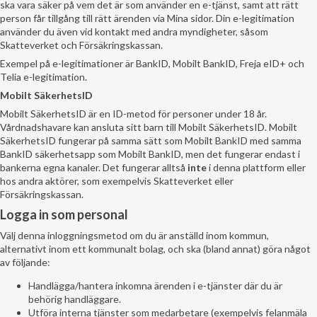
ska vara säker på vem det är som använder en e-tjänst, samt att rätt
person får tillgång till rätt ärenden via Mina sidor. Din e-legitimation
använder du även vid kontakt med andra myndigheter, såsom
Skatteverket och Försäkringskassan.
Exempel på e-legitimationer är BankID, Mobilt BankID, Freja eID+ och
Telia e-legitimation.
Mobilt SäkerhetsID
Mobilt SäkerhetsID är en ID-metod för personer under 18 år.
Vårdnadshavare kan ansluta sitt barn till Mobilt SäkerhetsID. Mobilt
SäkerhetsID fungerar på samma sätt som Mobilt BankID med samma
BankID säkerhetsapp som Mobilt BankID, men det fungerar endast i
bankerna egna kanaler. Det fungerar alltså
inte
i denna plattform eller
hos andra aktörer, som exempelvis Skatteverket eller
Försäkringskassan.
Logga in som personal
Välj denna inloggningsmetod om du är anställd inom kommun,
alternativt inom ett kommunalt bolag, och ska (bland annat) göra något
av följande:
Handlägga/hantera inkomna ärenden i e-tjänster där du är
behörig handläggare.
Utföra interna tjänster som medarbetare (exempelvis felanmäla