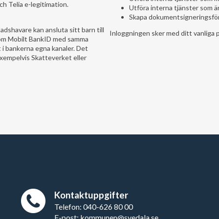
h Telia e-legitimation.
Utföra interna tjänster som är
Skapa dokumentsigneringsför
dshavare kan ansluta sitt barn till
Inloggningen sker med ditt vanliga 
som Mobilt BankID med samma
i bankerna egna kanaler. Det
exempelvis Skatteverket eller
Kontaktuppgifter
Telefon: 040-626 80 00
E-post: kommunen@svedala.se