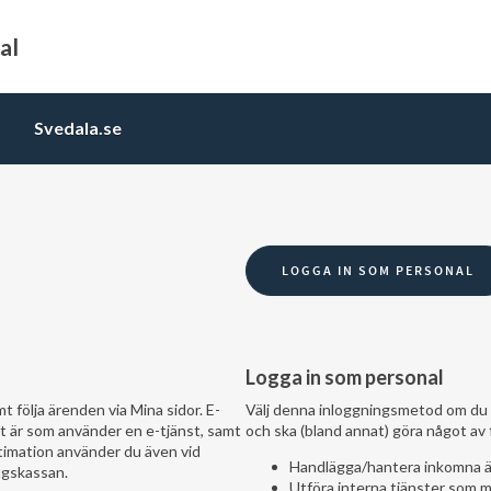
al
Svedala.se
Logga in som personal
t följa ärenden via Mina sidor. E-
Välj denna inloggningsmetod om du 
t är som använder en e-tjänst, samt
och ska (bland annat) göra något av 
egitimation använder du även vid
Handlägga/hantera inkomna är
ngskassan.
Utföra interna tjänster som m