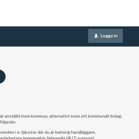
Logga in
u
är anställd inom kommun, alternativt inom ett kommunalt bolag,
följande:
enden i e-tjänster där du är behörig handläggare.
edarbetare (exempelvis felanmäla till IT-support).