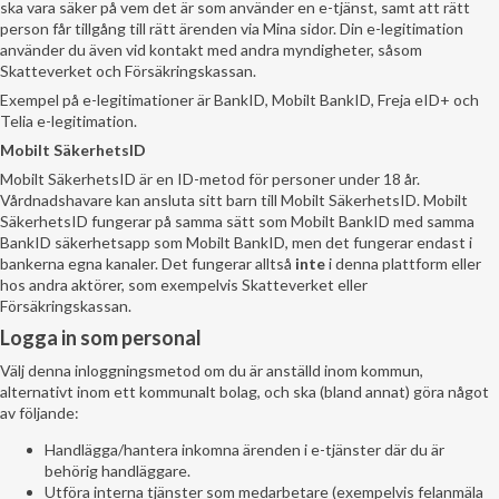
ska vara säker på vem det är som använder en e-tjänst, samt att rätt
person får tillgång till rätt ärenden via Mina sidor. Din e-legitimation
använder du även vid kontakt med andra myndigheter, såsom
Skatteverket och Försäkringskassan.
Exempel på e-legitimationer är BankID, Mobilt BankID, Freja eID+ och
Telia e-legitimation.
Mobilt SäkerhetsID
Mobilt SäkerhetsID är en ID-metod för personer under 18 år.
Vårdnadshavare kan ansluta sitt barn till Mobilt SäkerhetsID. Mobilt
SäkerhetsID fungerar på samma sätt som Mobilt BankID med samma
BankID säkerhetsapp som Mobilt BankID, men det fungerar endast i
bankerna egna kanaler. Det fungerar alltså
inte
i denna plattform eller
hos andra aktörer, som exempelvis Skatteverket eller
Försäkringskassan.
Logga in som personal
Välj denna inloggningsmetod om du är anställd inom kommun,
alternativt inom ett kommunalt bolag, och ska (bland annat) göra något
av följande:
Handlägga/hantera inkomna ärenden i e-tjänster där du är
behörig handläggare.
Utföra interna tjänster som medarbetare (exempelvis felanmäla