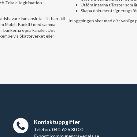
h Telia e-legitimation.
Utföra interna tjänster som är
Skapa dokumentsigneringsför
dshavare kan ansluta sitt barn till
Inloggningen sker med ditt vanliga 
som Mobilt BankID med samma
i bankerna egna kanaler. Det
exempelvis Skatteverket eller
Kontaktuppgifter
Telefon: 040-626 80 00
E-post: kommunen@svedala.se