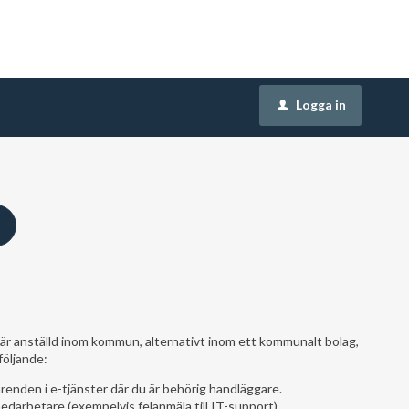
Logga in
u
är anställd inom kommun, alternativt inom ett kommunalt bolag,
följande:
enden i e-tjänster där du är behörig handläggare.
edarbetare (exempelvis felanmäla till IT-support).