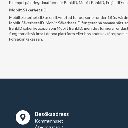
Exempel på e-legitimationer är BankID, Mobilt BankID, Freja eID+ oc
Mobilt SäkerhetsID
Mobilt SäkerhetsID är en ID-metod för personer under 18 år. Vårdna
Mobilt SäkerhetsID. Mobilt SäkerhetsID fungerar på samma sätt 
BankID säkerhetsapp som Mobilt BankID, men det fungerar endast 
fungerar alltså
inte
i denna plattform eller hos andra aktörer, som 
Försäkringskassan.
Besöksadress
Kommunhuset
Åbjörngatan 7