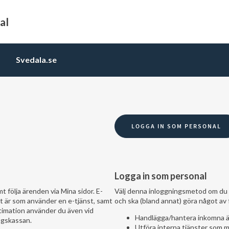
al
Svedala.se
Logga in som personal
t följa ärenden via Mina sidor. E-
Välj denna inloggningsmetod om du 
t är som använder en e-tjänst, samt
och ska (bland annat) göra något av 
egitimation använder du även vid
Handlägga/hantera inkomna är
ngskassan.
Utföra interna tjänster som m